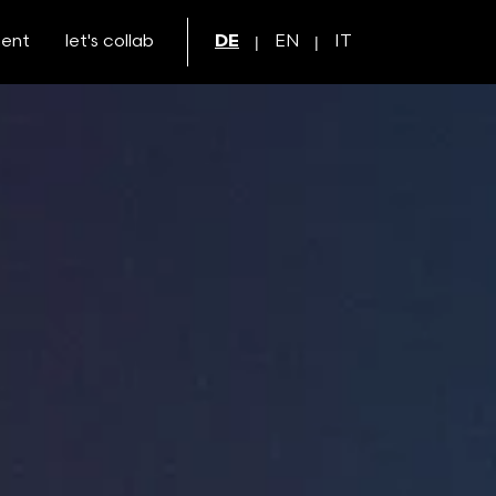
ment
let's collab
DE
EN
IT
|
|